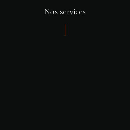
Nos services
ormations
et
rtifications