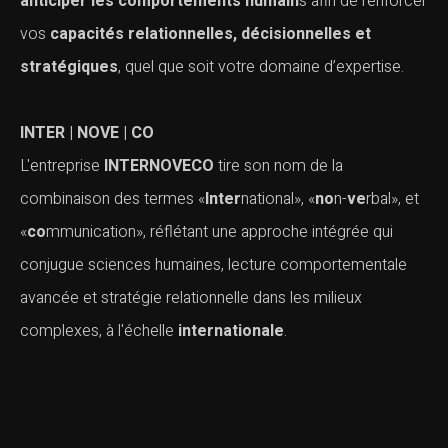
anticiper les comportements humain
s afin de renforcer
vos
capacités relationnelles, décisionnelles et
stratégiques
, quel que soit votre domaine d’expertise.
INTER | NOVE | CO
L'entreprise
INTERNOVECO
tire son nom de la
combinaison des termes «
Inter
national», «
no
n-
ve
rbal», et
«
co
mmunication», réflétant une approche intégrée qui
conjugue sciences humaines, lecture comportementale
avancée et stratégie relationnelle dans les milieux
complexes, à l'échelle
internationale
.