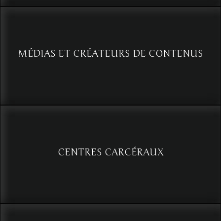
Voir
MÉDIAS ET CRÉATEURS DE CONTENUS
Maîtriser l’analyse du comportement, un avantage impactant pour
la création de contenus
Voir
CENTRES CARCÉRAUX
Vigilance carcérale : analyser les comportements, évaluer les
déclarations et détecter les non-dits pour prévenir les incidents