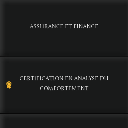
Voir
ASSURANCE ET FINANCE
Communication efficace en rencontre client: Développez votre
sens de l'observation pour optimiser vos résultats
Voir
CERTIFICATION EN ANALYSE DU
COMPORTEMENT
Programme de certification de 36 heures en analyse du
comportement