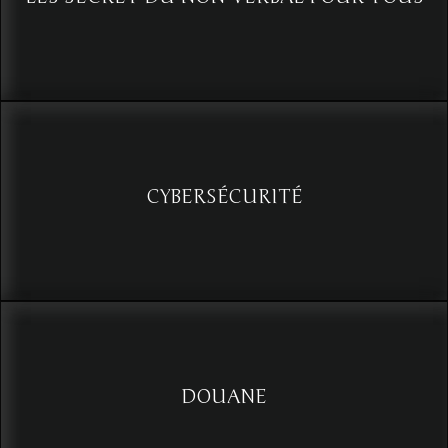
Les secrets du non - verbal : Maîtriser l’analyse des gestes, un
avantage dans la communication
Voir
CYBERSÉCURITÉ
Le facteur humain, votre meilleure ligne de défense
Voir
DOUANE