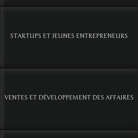
comportement dans le renseignement (Programme Cellule SCAN)
Voir
STARTUPS ET JEUNES ENTREPRENEURS
L’analyse du comportement, une clé audacieuse en intelligence
d’affaire
Voir
VENTES ET DÉVELOPPEMENT DES AFFAIRES
Boostez vos ventes : La puissance de l’analyse du comportement
Voir