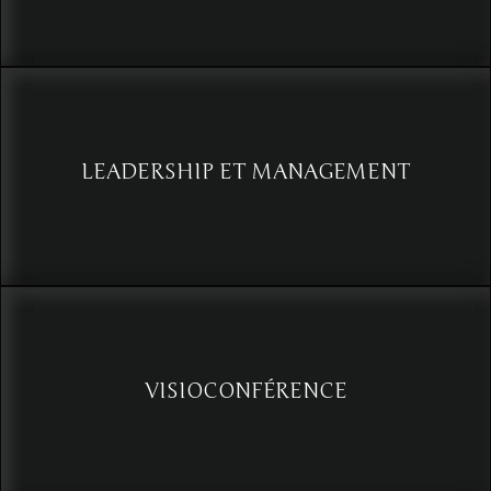
Savoir lire entre les lignes : Analyse comportementale appliquée à la
gestion de réunions
Voir
LEADERSHIP ET MANAGEMENT
L’analyse du comportement pour un leadership éclairé et une
gouvernance stratégique
Voir
VISIOCONFÉRENCE
Maîtriser l'art de la visioconférence : Les clés pour une
communication efficace à distance