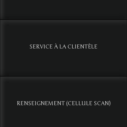
Utilisation d’indices comportementaux pour voir et agir avant la
menace (Programme Cellule SCAN)
Voir
SERVICE À LA CLIENTÈLE
Efficacité en service à la clientèle : Les techniques d'analyse qui font
la différence
Voir
RENSEIGNEMENT (CELLULE SCAN)
Décrypter les intentions : L'Influence cruciale de l'analyse du