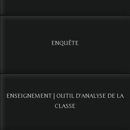
Sécurité frontalière : Intégration de l'analyse du comportement
dans les pratiques de contrôle et les enquêtes (Programme Cellule
SCAN)
Voir
ENQUÊTE
L’analyse du comportement et la collecte d'information en enquête
(Cellule SCAN)
Voir
ENSEIGNEMENT | OUTIL D'ANALYSE DE LA
CLASSE
L’ANALYSE DU COMPORTEMENT COMME OUTIL D’OPTIMISATION