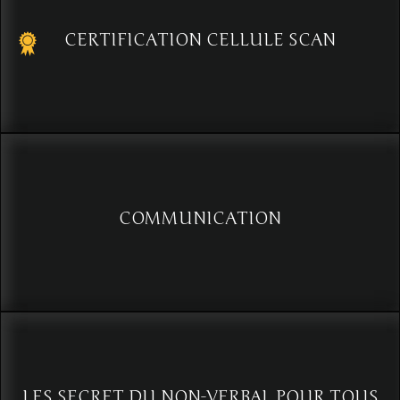
Voir
CERTIFICATION CELLULE SCAN
Détection de menaces, enquête et renseignement pour les
professionnels de la sécurité
Voir
COMMUNICATION
Innovez pour atteindre votre potentiel de communication
Voir
LES SECRET DU NON-VERBAL POUR TOUS